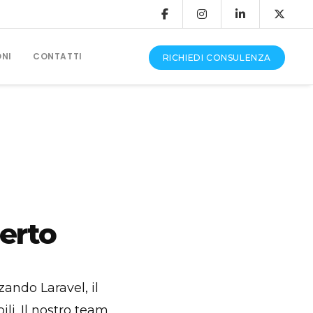
ONI
CONTATTI
RICHIEDI CONSULENZA
CONSULENZA E ASSISTENZA
Produzione Video
Grafica Pubblicitaria
erto
Assistenza Siti Web
ando Laravel, il
li. Il nostro team