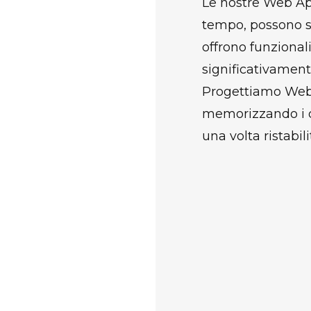
Le nostre Web App
tempo, possono si
offrono funzional
significativament
Progettiamo Web 
memorizzando i d
una volta ristabil
Funzioname