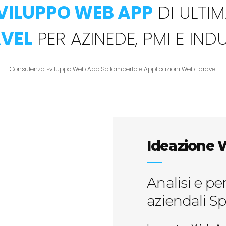
VILUPPO WEB APP
DI ULTI
VEL
PER AZINEDE, PMI E IND
Consulenza sviluppo Web App Spilamberto e Applicazioni Web Laravel
Ideazione 
Analisi e pe
aziendali S