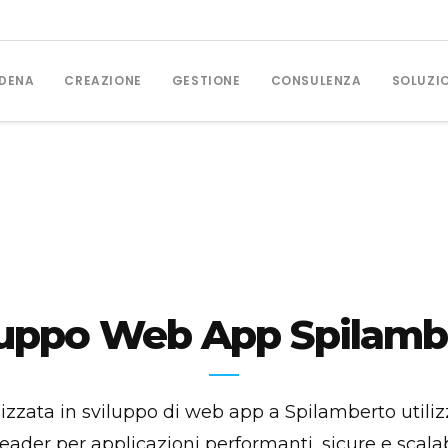
DENA
CREAZIONE
GESTIONE
CONSULENZA
SOLUZI
GESTIONE CAMPAGNE
Posizionamento SEO
Campagne Google Ads
luppo Web App Spilamb
Social Media Marketing
izzata in sviluppo di web app a Spilamberto utilizz
der per applicazioni performanti, sicure e scalabi