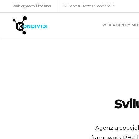
Web agency Modena
consulenza@kondividi.it
WEB AGENCY MO
CREAZIONE SITI INTERNET
Siti Vetrina
Siti Catalogo
Svi
Ecommerce
Agenzia special
framework PHP lea