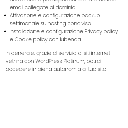
email collegate al dominio
Attivazione e configurazione backup
settimanale su hosting condiviso
Installazione e configurazione Privacy policy
e Cookie policy con Iubenda
In generale, grazie al servizio di siti internet
vetrina con WordPress Platinum, potrai
accedere in piena autonomia al tuo sito
internet. Aggiungere, modificare ed
aggiornare i contenuti oltre che plugin gratuiti
o a pagamento, in base alle tue esigenze. Il
sito internet con WordPress Platinum è ideale
per piccole attività che necessitano di un
biglietto da visita online, moderno e facile da
gestire.