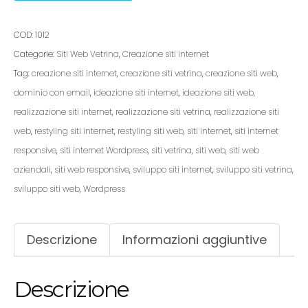
COD:
1012
Categorie:
Siti Web Vetrina
,
Creazione siti internet
Tag:
creazione siti internet
,
creazione siti vetrina
,
creazione siti web
,
dominio con email
,
ideazione siti internet
,
ideazione siti web
,
realizzazione siti internet
,
realizzazione siti vetrina
,
realizzazione siti
web
,
restyling siti internet
,
restyling siti web
,
siti internet
,
siti internet
responsive
,
siti internet Wordpress
,
siti vetrina
,
siti web
,
siti web
aziendali
,
siti web responsive
,
sviluppo siti internet
,
sviluppo siti vetrina
,
sviluppo siti web
,
Wordpress
Descrizione
Informazioni aggiuntive
Descrizione