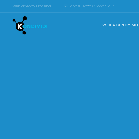
Web agency Modena
consulenza@kondividi.it
WEB AGENCY MO
CREAZIONE SITI INTERNET
Siti Vetrina
Siti Catalogo
Ecommerce