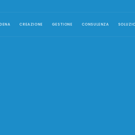
DENA
CREAZIONE
GESTIONE
CONSULENZA
SOLUZI
GESTIONE CAMPAGNE
Posizionamento SEO
Campagne Google Ads
Social Media Marketing