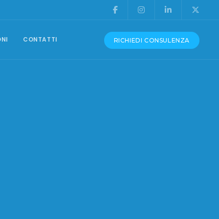
ONI
CONTATTI
RICHIEDI CONSULENZA
CONSULENZA E ASSISTENZA
Produzione Video
Grafica Pubblicitaria
Assistenza Siti Web