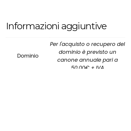
Informazioni aggiuntive
Per l'acquisto o recupero del
dominio è previsto un
Dominio
canone annuale pari a
50,00€ + IVA
Per certificati SSL e
navigazione sicura in HTTPS
Sicurezza
è previsto un canone
annuale pari a 50,00€ + IVA
Per l'acquisto di spazio web
e database è previsto un
Hosting