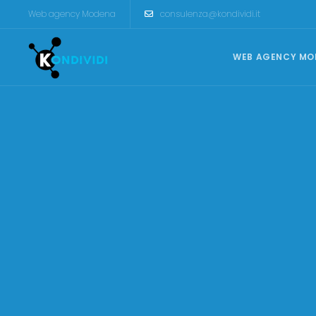
Web agency Modena
consulenza@kondividi.it
WEB AGENCY MO
CREAZIONE SITI INTERNET
Siti Vetrina
Siti Catalogo
Ecommerce