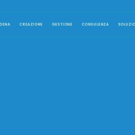
DENA
CREAZIONE
GESTIONE
CONSULENZA
SOLUZI
GESTIONE CAMPAGNE
Posizionamento SEO
Campagne Google Ads
Social Media Marketing