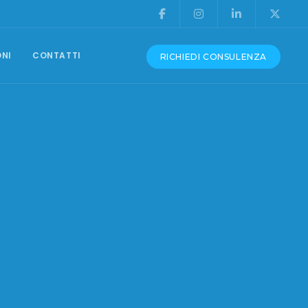
ONI
CONTATTI
RICHIEDI CONSULENZA
CONSULENZA E ASSISTENZA
Produzione Video
Grafica Pubblicitaria
Assistenza Siti Web