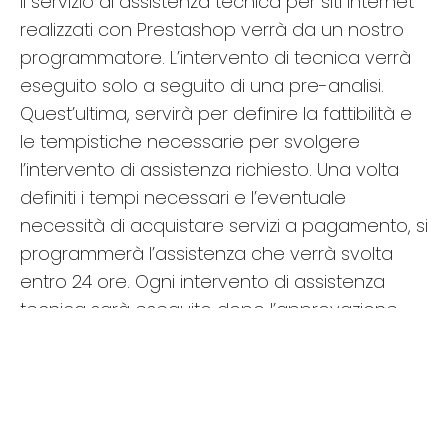
Il servizio di assistenza tecnica per siti internet
realizzati con Prestashop verrà da un nostro
programmatore. L’intervento di tecnica verrà
eseguito solo a seguito di una pre-analisi.
Quest’ultima, servirà per definire la fattibilità e
le tempistiche necessarie per svolgere
l’intervento di assistenza richiesto. Una volta
definiti i tempi necessari e l’eventuale
necessità di acquistare servizi a pagamento, si
programmerà l’assistenza che verrà svolta
entro 24 ore. Ogni intervento di assistenza
tecnica sarà eseguito dopo l’approvazione
scritta da parte del proprietario del sito
internet. Se hai problemi con il tuo sito web in
Prestashop non esitare a richiedere
l’intervento di un nostro programmatore. Ti