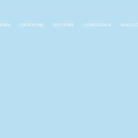
DENA
CREAZIONE
GESTIONE
CONSULENZA
SOLUZI
GESTIONE CAMPAGNE
Posizionamento SEO
Campagne Google Ads
Social Media Marketing