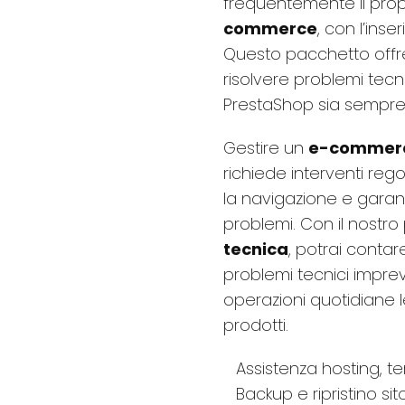
frequentemente il pro
commerce
, con l’ins
Questo pacchetto offr
risolvere problemi tecni
PrestaShop sia sempre 
Gestire un
e-commer
richiede interventi rego
la navigazione e garan
problemi. Con il nostr
tecnica
, potrai contar
problemi tecnici imprevis
operazioni quotidiane 
prodotti.
Assistenza hosting, t
Backup e ripristino sit