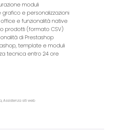
gurazione moduli
 grafico e personalizzazioni
ffice e funzionalità native
o prodotti (formato CSV)
ionalità di Prestashop
ashop, template e moduli
nza tecnica entro 24 ore
a
,
Assistenza siti web