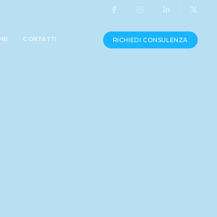
ONI
CONTATTI
RICHIEDI CONSULENZA
CONSULENZA E ASSISTENZA
Produzione Video
Grafica Pubblicitaria
Assistenza Siti Web