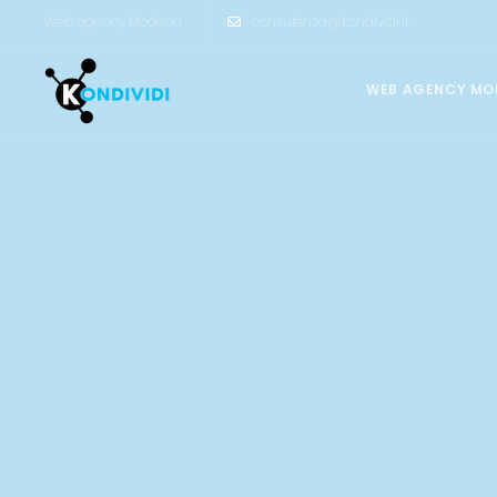
Web agency Modena
consulenza@kondividi.it
WEB AGENCY MO
CREAZIONE SITI INTERNET
Siti Vetrina
Siti Catalogo
Ecommerce