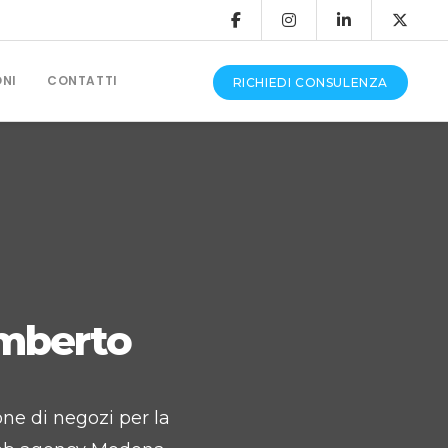
ONI
CONTATTI
RICHIEDI CONSULENZA
CONSULENZA E ASSISTENZA
Produzione Video
Grafica Pubblicitaria
amberto
Assistenza Siti Web
ne di negozi per la