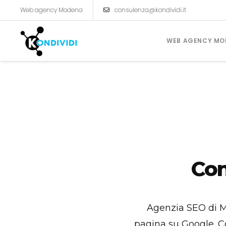
Web agency Modena
consulenza@kondividi.it
WEB AGENCY MO
CREAZIONE SITI INTERNET
Siti Vetrina
Siti Catalogo
Con
Ecommerce
Agenzia SEO di M
pagina su Google. C