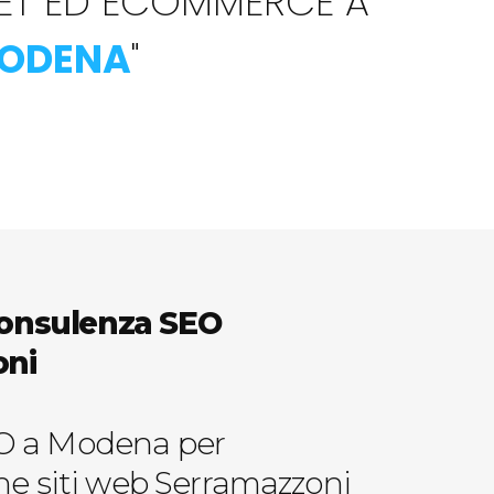
RNET ED ECOMMERCE A
ODENA
"
 consulenza SEO
oni
O a Modena per
one siti web Serramazzoni