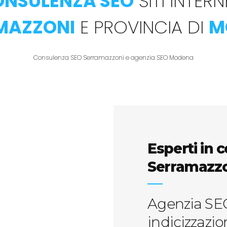
NSULENZA SEO
SITI INTE
MAZZONI
E PROVINCIA DI
M
Consulenza SEO Serramazzoni e agenzia SEO Modena
Esperti in
Serramazz
Agenzia SE
indicizzazi