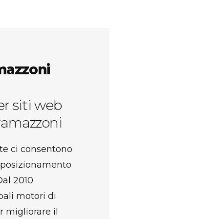
mazzoni
r siti web
ramazzoni
te ci consentono
il posizionamento
Dal 2010
pali motori di
migliorare il