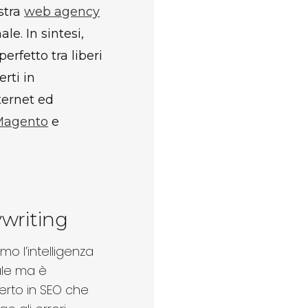
stra
web agency
e. In sintesi,
rfetto tra liberi
erti in
ternet ed
Magento
e