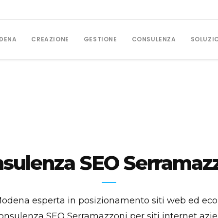
DENA
CREAZIONE
GESTIONE
CONSULENZA
SOLUZI
GESTIONE CAMPAGNE
Posizionamento SEO
Campagne Google Ads
sulenza SEO Serramaz
Social Media Marketing
odena esperta in posizionamento siti web ed e
onsulenza SEO Serramazzoni per siti internet azien