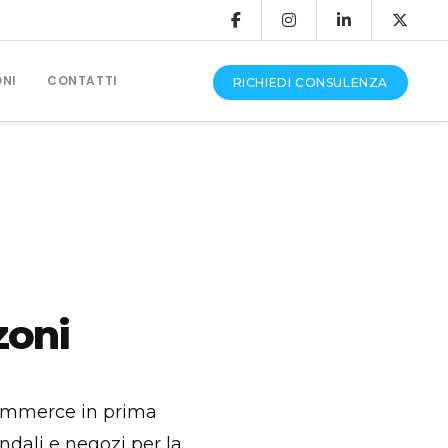
ONI
CONTATTI
RICHIEDI CONSULENZA
CONSULENZA E ASSISTENZA
Produzione Video
Grafica Pubblicitaria
zoni
Assistenza Siti Web
commerce in prima
dali e negozi per la