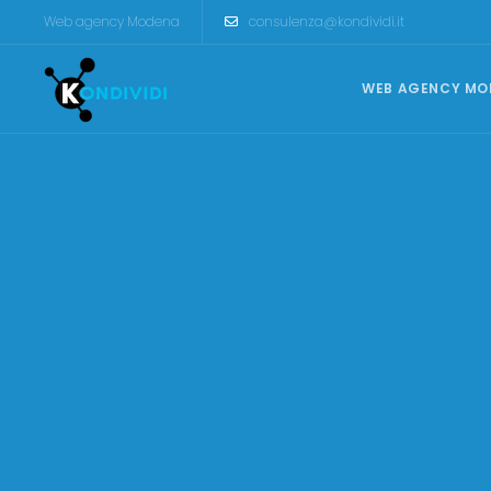
Web agency Modena
consulenza@kondividi.it
WEB AGENCY MO
CREAZIONE SITI INTERNET
Siti Vetrina
Siti Catalogo
Ecommerce