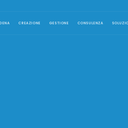
DENA
CREAZIONE
GESTIONE
CONSULENZA
SOLUZI
GESTIONE CAMPAGNE
Posizionamento SEO
Campagne Google Ads
Social Media Marketing