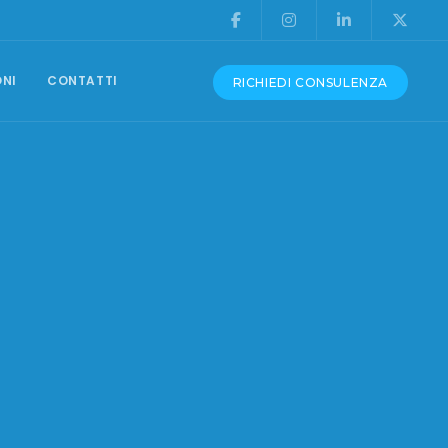
ONI
CONTATTI
RICHIEDI CONSULENZA
CONSULENZA E ASSISTENZA
Produzione Video
Grafica Pubblicitaria
Assistenza Siti Web